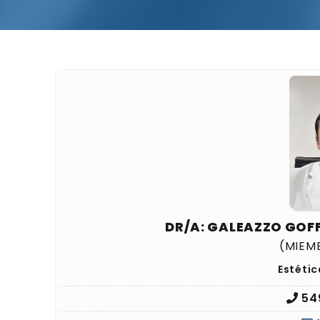
DR/A: GALEAZZO GOF
(MIEM
Estéti
54