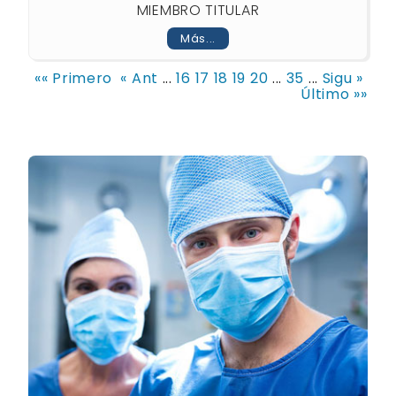
MIEMBRO TITULAR
Más...
«« Primero
« Ant
...
16
17
18
19
20
...
35
...
Sigu »
Último »»