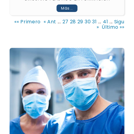
Más...
«« Primero
« Ant
...
27
28
29
30
31
...
41
...
Sigu
»
Último »»