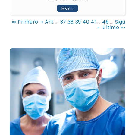
Más...
«« Primero
« Ant
...
37
38
39
40
41
...
46
...
Sigu
»
Último »»