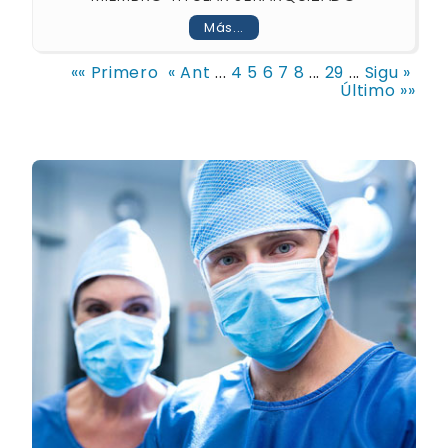
Más...
«« Primero
« Ant
...
4
5
6
7
8
...
29
...
Sigu »
Último »»